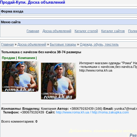
Продай-Купи. Доска объявлений
Форма входа
Меню сайта
Главная
Доска объявлений
Каталог статей
Каталог сайтов
Полн
Главная
»
Доска объявлений
»
Бытовые товары
»
Одежда, обувь, текстиль
Тельняшка с начёсом без начёса 38-74 размеры
Продам |
Компания |
Интернет-магазин одежды "Рома" Н
-тельняшки с начёсом,без начёса.Пр
http://www.roma.kh.ua
Контакты
:
Владелец:
Компания
Автор:
+380679192439 (166)
Email:
yunika7@mail.
Телефон:
+380679192439
Сайт:
http://www.roma.kh.ua / http://roma.zakupka.com
Всего комментариев
:
0
Добавлять комментарии могут 
[
Рег