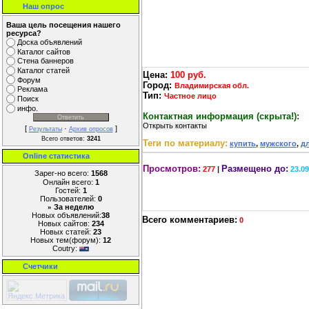
Наш опрос
Ваша цель посещения нашего
ресурса?
Доска объявлений
Каталог сайтов
Стена баннеров
Каталог статей
Цена:
100 руб.
Форум
Город:
Владимирская обл.
Реклама
Тип:
Частное лицо
Поиск
инфо.
Контактная информация (скрыта!):
[
·
]
Результаты
Архив опросов
Всего ответов:
3241
Теги по материалу:
купить
,
мужского
,
д
Online cтатистика
Просмотров:
Размещено до:
277
|
23.0
Зарег-но всего:
1568
Онлайн всего:
1
Гостей:
1
Пользователей:
0
За неделю
»
Новых объявлений:
38
Всего комментариев:
0
Новых сайтов:
234
Новых статей:
23
Новых тем(форум):
12
Coutry:
Счетчики