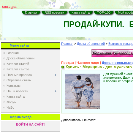
5080
-й день.
Главная
RSS новости
Карта сайта
TOP-100
Мой проф
ПРОДАЙ-КУПИ.
Б
Главная
>
Доска объявлений
>
Бытовые товар
Меню сайта
Главная
Доска объявлений
Продам | Частное лицо |
Дополнительные 
Каталог статей
Купить : Медицина - для мужского
Каталог сайтов
Для мужской счастл
Полные правила
значимости. Дарит
Обратная связь
и побочных эффекто
Контакты
Наши новости
Карта cайта
Форум
ЧаВо
Форма входа
Дополнительные фото:
ВОЙТИ НА САЙТ!