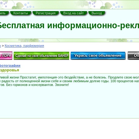
иль
Контакты
Регистрация
Вход на сайт
Выход
есплатная информационно-рекл
ы
>
Косметика, парфюмерия
фотографии
 здоровья
ивой жизни Простатит, импотенция-это бездействие, а не болезнь. Продлите свою мо
е радость от полноценной жизни себе и своим любимым долгие годы. 100 процентов н
в. Без гормонов и консервантов. Звоните!