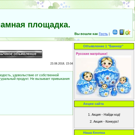
амная площадка.
Вы вошли как
Гость
|
Объявление 1 "Баннер"
Русские матрёшки!
23.08.2018, 15:04
лодость, удовольствие от собственной
атуральный продукт. Не вызывает привыкания
Акции сайта
Наша Кнопка