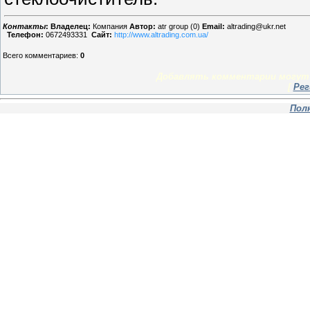
Контакты
:
Владелец:
Компания
Автор:
atr group (0)
Email:
altrading@ukr.net
Телефон:
0672493331
Сайт:
http://www.altrading.com.ua/
Всего комментариев
:
0
Добавлять комментарии могут 
[
Рег
Пол