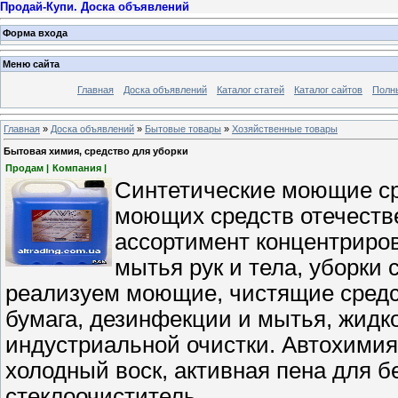
Продай-Купи. Доска объявлений
Форма входа
Меню сайта
Главная
Доска объявлений
Каталог статей
Каталог сайтов
Полн
Главная
»
Доска объявлений
»
Бытовые товары
»
Хозяйственные товары
Бытовая химия, средство для уборки
Продам |
Компания |
Синтетические моющие ср
моющих средств отечеств
ассортимент концентриро
мытья рук и тела, уборки
реализуем моющие, чистящие средст
бумага, дезинфекции и мытья, жидко
индустриальной очистки. Автохимия
холодный воск, активная пена для б
стеклоочиститель.