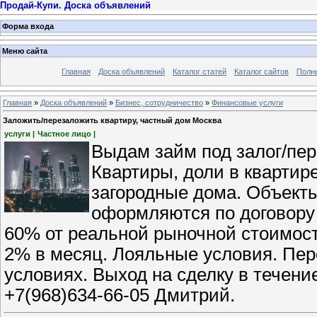
Продай-Купи. Доска объявлений
Форма входа
Меню сайта
Главная
Доска объявлений
Каталог статей
Каталог сайтов
Полн
Главная
»
Доска объявлений
»
Бизнес, сотрудничество
»
Финансовые услуги
Заложить/перезаложить квартиру, частный дом Москва
услуги |
Частное лицо |
Выдам займ под залог/пе
Квартиры, доли в квартир
загородные дома. Объекты
оформляются по договору 
60% от реальной рыночной стоимост
2% в месяц. Лояльные условия. Пер
условиях. Выход на сделку в течени
+7(968)634-66-05 Дмитрий.