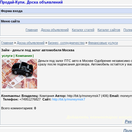
Продай-Купи. Доска объявлений
Форма входа
Меню сайта
Главная
Доска объявлений
Каталог статей
Каталог сайтов
Полн
Главная
»
Доска объявлений
»
Бизнес, сотрудничество
»
Финансовые услуги
Займ - деньги под залог автомобиля Москва
услуги |
Компания |
Деньги под залог ПТС авто в Москве Одобрение независимо о
сразу после подписания договора. Автомобиль остаётся у вас
Контакты
:
Владелец:
Компания
Автор:
http://bit.ly/moneymsk7 (406)
Email:
moneym
Телефон:
+74951276827
Сайт:
http://bit.ly/moneymsk7
Всего комментариев
:
0
Добавлять комментарии могут 
[
Рег
Пол