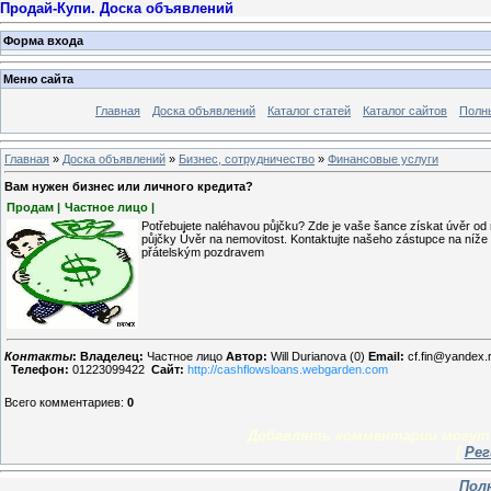
Продай-Купи. Доска объявлений
Форма входа
Меню сайта
Главная
Доска объявлений
Каталог статей
Каталог сайтов
Полн
Главная
»
Доска объявлений
»
Бизнес, сотрудничество
»
Финансовые услуги
Вам нужен бизнес или личного кредита?
Продам |
Частное лицо |
Potřebujete naléhavou půjčku? Zde je vaše šance získat úvěr o
půjčky Úvěr na nemovitost. Kontaktujte našeho zástupce na níže 
přátelským pozdravem
Контакты
:
Владелец:
Частное лицо
Автор:
Will Durianova (0)
Email:
cf.fin@yandex.
Телефон:
01223099422
Сайт:
http://cashflowsloans.webgarden.com
Всего комментариев
:
0
Добавлять комментарии могут 
[
Рег
Пол