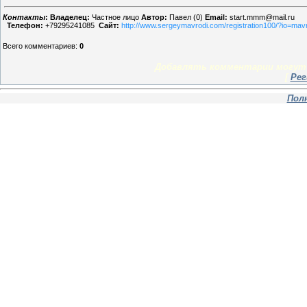
Контакты
:
Владелец:
Частное лицо
Автор:
Павел (0)
Email:
start.mmm@mail.ru
Телефон:
+79295241085
Сайт:
http://www.sergeymavrodi.com/registration100/?io=ma
Всего комментариев
:
0
Добавлять комментарии могут 
[
Рег
Пол