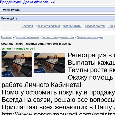
Продай-Купи. Доска объявлений
Форма входа
Меню сайта
Главная
Доска объявлений
Каталог статей
Каталог сайтов
Полн
Главная
»
Доска объявлений
»
Бизнес, сотрудничество
»
Финансовые услуги
Социальная финансовая сеть. Рост 20% в месяц.
услуги |
Частное лицо |
Регистрация в
Выплаты кажды
Темпы роста в
Окажу помощь 
работе Личного Кабинета!
Помогу оформить покупку и продаж
Всегда на связи, решаю все вопросы
Приглашаю всех желающих в Нашу 
http://www.sergeymavrodi.com/regist