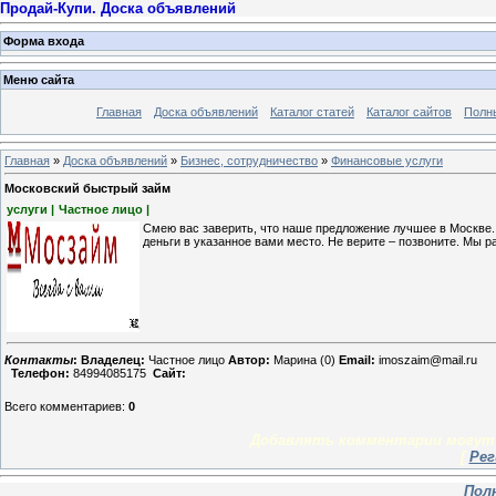
Продай-Купи. Доска объявлений
Форма входа
Меню сайта
Главная
Доска объявлений
Каталог статей
Каталог сайтов
Полн
Главная
»
Доска объявлений
»
Бизнес, сотрудничество
»
Финансовые услуги
Московский быстрый займ
услуги |
Частное лицо |
Смею вас заверить, что наше предложение лучшее в Москве. 
деньги в указанное вами место. Не верите – позвоните. Мы р
Контакты
:
Владелец:
Частное лицо
Автор:
Марина (0)
Email:
imoszaim@mail.ru
Телефон:
84994085175
Сайт:
Всего комментариев
:
0
Добавлять комментарии могут 
[
Рег
Пол