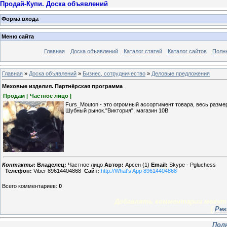
Продай-Купи. Доска объявлений
Форма входа
Меню сайта
Главная
Доска объявлений
Каталог статей
Каталог сайтов
Полн
Главная
»
Доска объявлений
»
Бизнес, сотрудничество
»
Деловые предложения
Меховые изделия. Партнёрская программа
Продам |
Частное лицо |
Furs_Mouton - это огромный ассортимент товара, весь разме
Шубный рынок."Виктория", магазин 10В.
Контакты
:
Владелец:
Частное лицо
Автор:
Арсен (1)
Email:
Skype - Pgluchess
Телефон:
Viber 89614404868
Сайт:
http://What's App 89614404868
Всего комментариев
:
0
Добавлять комментарии могут 
[
Рег
Пол