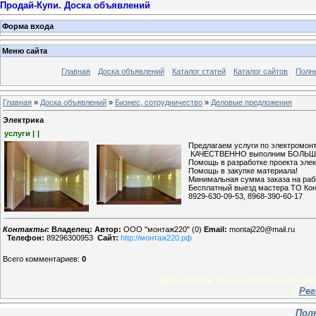
Продай-Купи. Доска объявлений
Форма входа
Меню сайта
Главная
Доска объявлений
Каталог статей
Каталог сайтов
Полн
Главная
»
Доска объявлений
»
Бизнес, сотрудничество
»
Деловые предложения
Электрика
услуги |
|
Предлагаем услуги по электромонт
КАЧЕСТВЕННО выполним БОЛЬШОЙ
Помощь в разработке проекта эле
Помощь в закупке материала!
Минимальная сумма заказа на рабо
Бесплатный выезд мастера ТО Кон
8929-630-09-53, 8968-390-60-17
Контакты
:
Владелец:
Автор:
ООО "монтаж220" (0)
Email:
montaj220@mail.ru
Телефон:
89296300953
Сайт:
http://монтаж220.рф
Всего комментариев
:
0
Добавлять комментарии могут 
[
Рег
Пол