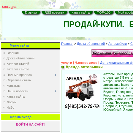
5080
-й день.
Главная
RSS новости
Карта сайта
TOP-100
Мой проф
ПРОДАЙ-КУПИ.
Б
Главная
>
Доска объявлений
>
Автомобили
>
С
Меню сайта
Главная
Доска объявлений
услуги | Частное лицо |
Дополнительные ф
Каталог статей
Аренда автовышки
Каталог сайтов
Автовышки в аренд
Полные правила
стрелы до 7,5 мет
Обратная связь
метра. Телескопиче
автовышка Isuzu - 
Контакты
автовышка вс-18; в
Наши новости
Видное, Голицыно,
Королев, Котельник
Карта cайта
Озеры, Лосино-Пет
Форум
Посад, Пересвет, 
Софрино, Ступино, 
ЧаВо
Юбилейный, Яхром
Форма входа
ВОЙТИ НА САЙТ!