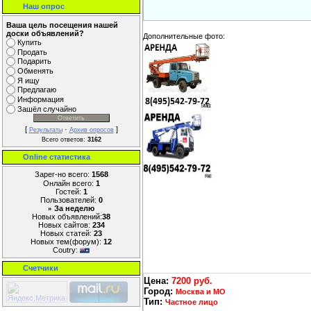
Наш опрос
Ваша цель посещения нашей
доски объявлений?
Дополнительные фото:
Купить
Продать
Подарить
Обменять
Я ищу
Предлагаю
Информация
Зашёл случайно
[
·
]
Результаты
Архив опросов
Всего ответов:
3162
Online cтатистика
Зарег-но всего:
1568
Онлайн всего:
1
Гостей:
1
Пользователей:
0
За неделю
»
Новых объявлений:
38
Новых сайтов:
234
Новых статей:
23
Новых тем(форум):
12
Coutry:
Счетчики
Цена:
7200 руб.
Город:
Москва и МО
Тип:
Частное лицо