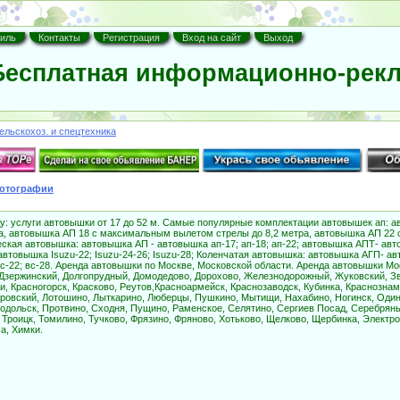
иль
Контакты
Регистрация
Вход на сайт
Выход
есплатная информационно-рекл
ельскохоз. и спецтехника
отографии
у: услуги автовышки от 17 до 52 м. Самые популярные комплектации автовышек ап:
ра, автовышка АП 18 с максимальным вылетом стрелы до 8,2 метра, автовышка АП 22
ская автовышка: автовышка АП - автовышка ап-17; ап-18; ап-22; автовышка АПТ- автов
автовышка Isuzu-22; Isuzu-24-26; Isuzu-28; Коленчатая автовышка: автовышка АГП- ав
с-22; вс-28. Аренда автовышки по Москве, Московской области. Аренда автовышки Мо
 Дзержинский, Долгопрудный, Домодедово, Дорохово, Железнодорожный, Жуковский, Зв
и, Красногорск, Красково, Реутов,Красноармейск, Краснозаводск, Кубинка, Краснознам
ровский, Лотошино, Лыткарино, Люберцы, Пушкино, Мытищи, Нахабино, Ногинск, Оди
Подольск, Протвино, Сходня, Пущино, Раменское, Селятино, Сергиев Посад, Серебрян
Троицк, Томилино, Тучково, Фрязино, Фряново, Хотьково, Щелково, Щербинка, Электро
а, Химки.