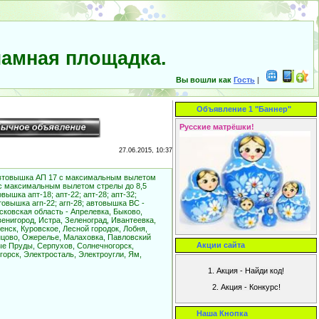
амная площадка.
Вы вошли как
Гость
|
Объявление 1 "Баннер"
Русские матрёшки!
27.06.2015, 10:37
 автовышка АП 17 с максимальным вылетом
 с максимальным вылетом стрелы до 8,5
ышка апт-18; апт-22; апт-28; апт-32;
товышка агп-22; агп-28; автовышка ВС -
сковская область - Апрелевка, Быково,
енигород, Истра, Зеленоград, Ивантеевка,
енск, Куровское, Лесной городок, Лобня,
нцово, Ожерелье, Малаховка, Павловский
Акции сайта
ые Пруды, Серпухов, Солнечногорск,
горск, Электросталь, Электроугли, Ям,
Наша Кнопка