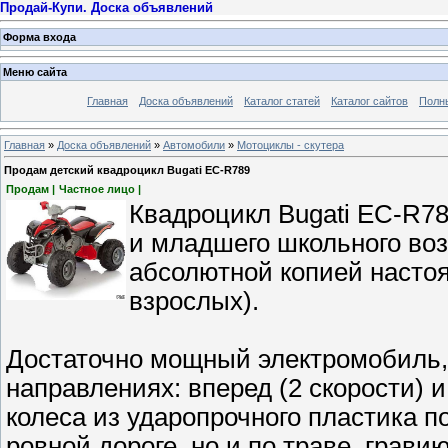
Продай-Купи. Доска объявлений
Форма входа
Меню сайта
Главная
Доска объявлений
Каталог статей
Каталог сайтов
Полн
Главная
»
Доска объявлений
»
Автомобили
»
Мотоциклы - скутера
Продам детский квадроцикл Bugati EC-R789
Продам |
Частное лицо |
Квадроцикл Bugati EC-R7
и младшего школьного во
абсолютной копией настоя
взрослых).
Достаточно мощный электромобиль, 
направлениях: вперед (2 скорости) и
колеса из ударопрочного пластика п
ровной дороге, но и по траве, грав