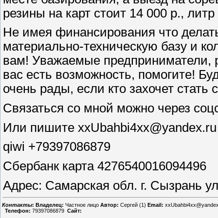
резины на карт стоит 14 000 р., литр
Не имея финансирования что делат
материально-техническую базу и ко
вам! Уважаемые предприниматели, 
вас есть возможность, помогите! Б
очень рады, если кто захочет стать
Связаться со мной можно через соц
Или пишите xxUbahbi4xx@yandex.ru
qiwi +79397086879
Сбербанк карта 4276540016094496
Адрес: Самарская обл. г. Сызрань у
Контакты
:
Владелец:
Частное лицо
Автор:
Сергей (1)
Email:
xxUbahbi4xx@yandex
Телефон:
79397086879
Сайт: