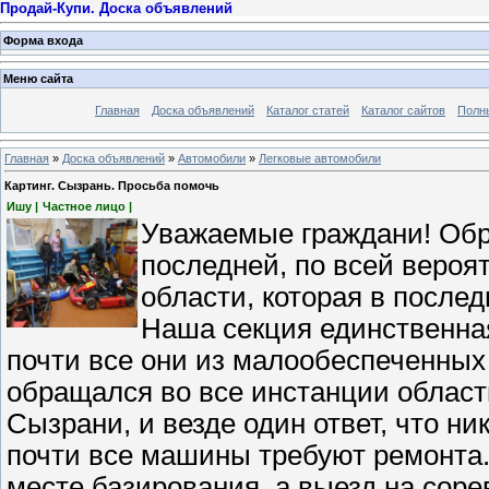
Продай-Купи. Доска объявлений
Форма входа
Меню сайта
Главная
Доска объявлений
Каталог статей
Каталог сайтов
Полн
Главная
»
Доска объявлений
»
Автомобили
»
Легковые автомобили
Картинг. Сызрань. Просьба помочь
Ишу |
Частное лицо |
Уважаемые граждани! Обр
последней, по всей вероя
области, которая в после
Наша секция единственная,
почти все они из малообеспеченных 
обращался во все инстанции област
Сызрани, и везде один ответ, что н
почти все машины требуют ремонта.
месте базирования, а выезд на сор