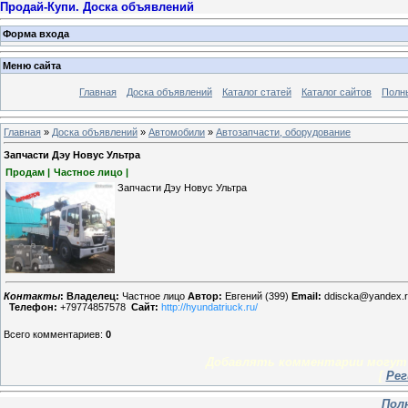
Продай-Купи. Доска объявлений
Форма входа
Меню сайта
Главная
Доска объявлений
Каталог статей
Каталог сайтов
Полн
Главная
»
Доска объявлений
»
Автомобили
»
Автозапчасти, оборудование
Запчасти Дэу Новус Ультра
Продам |
Частное лицо |
Запчасти Дэу Новус Ультра
Контакты
:
Владелец:
Частное лицо
Автор:
Евгений (399)
Email:
ddiscka@yandex.
Телефон:
+79774857578
Сайт:
http://hyundatriuck.ru/
Всего комментариев
:
0
Добавлять комментарии могут 
[
Рег
Пол