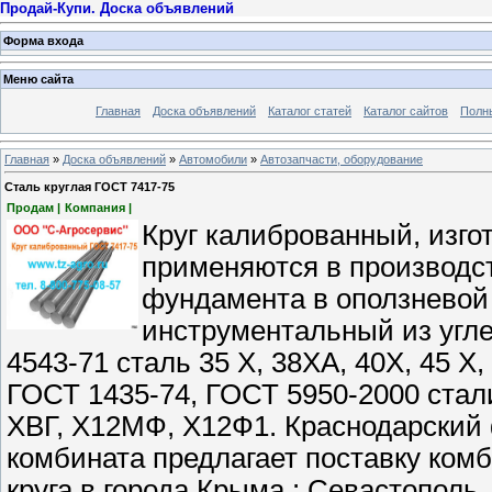
Продай-Купи. Доска объявлений
Форма входа
Меню сайта
Главная
Доска объявлений
Каталог статей
Каталог сайтов
Полн
Главная
»
Доска объявлений
»
Автомобили
»
Автозапчасти, оборудование
Сталь круглая ГОСТ 7417-75
Продам |
Компания |
Круг калиброванный, изго
применяются в производс
фундамента в оползневой з
инструментальный из угл
4543-71 сталь 35 Х, 38ХА, 40Х, 45 Х
ГОСТ 1435-74, ГОСТ 5950-2000 стали 
ХВГ, Х12МФ, Х12Ф1. Краснодарский
комбината предлагает поставку комб
круга в города Крыма : Севастополь