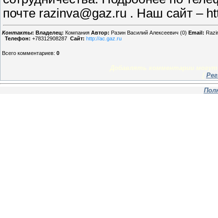
почте razinva@gaz.ru . Наш сайт – http
Контакты
:
Владелец:
Компания
Автор:
Разин Василий Алексеевич (0)
Email:
Razi
Телефон:
+78312908287
Сайт:
http://ac.gaz.ru
Всего комментариев
:
0
Добавлять комментарии могут 
[
Рег
Пол