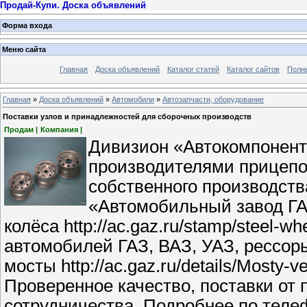
Продай-Купи. Доска объявлений
Форма входа
Меню сайта
Главная
Доска объявлений
Каталог статей
Каталог сайтов
Полн
Главная
»
Доска объявлений
»
Автомобили
»
Автозапчасти, оборудование
Поставки узлов и принадлежностей для сборочных производств
Продам |
Компания |
Дивизион «Автокомпонент
производителями прицепо
собственного производст
«Автомобильный завод ГА
колёса http://ac.gaz.ru/stamp/steel-
автомобилей ГАЗ, ВАЗ, УАЗ, рессор
мосты http://ac.gaz.ru/details/Mosty-
Проверенное качество, поставки от
сотрудничества. Подробнее по телеф