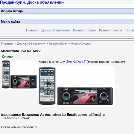
Продай-Купи. Доска объявлений
Форма входа
Меню сайта
Главная
Доска объявлений
Каталог статей
Каталог сайтов
Полн
Главная
»
Доска объявлений
»
Автомобили
»
Аудио-Видео
Магнитола 'Jvc Kd-Avx2'
Куплю |
|
Куплю магнитолу
'Jvc Kd-Avx2'
(можно только панельку)
Контакты
:
Владелец:
Автор:
admin (1)
Email:
advert_all@mail.ru
Телефон:
Сайт:
Всего комментариев
:
0