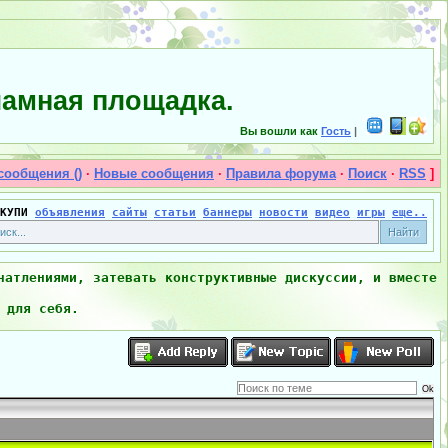
амная площадка.
Вы вошли как
Гость
|
сообщения ()
·
Новые сообщения
·
Правила форума
·
Поиск
·
RSS
]
КУПИ
объявления
сайты
статьи
баннеры
новости
видео
игры
еще..
чатлениями, затевать конструктивные дискуссии, и вместе
 для себя.