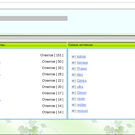
емы
Самые активные
Ответов [ 151 ]
Admin
.
Ответов [ 50 ]
Катана
.
Ответов [ 33 ]
Prapor
.
Ответов [ 29 ]
Alex
Dimka
Ответов [ 22 ]
ulka
Ответов [ 20 ]
Dimon
Ответов [ 17 ]
riepin
.
Ответов [ 14 ]
gridan
Ответов [ 14 ]
mosusl
Ответов [ 14 ]