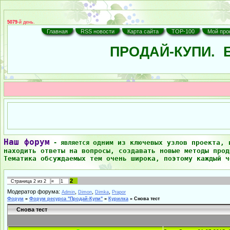
5079
-й день.
Главная
RSS новости
Карта сайта
TOP-100
Мой про
ПРОДАЙ-КУПИ.
Б
Наш форум
одним из ключевых узлов проекта, 
- является
находить ответы на вопросы, создавать новые методы прод
Тематика обсуждаемых тем очень широка, поэтому каждый ч
2
Страница
2
из
2
«
1
Модератор форума:
,
,
,
Admin
Dimon
Dimka
Prapor
Форум
»
Форум ресурса "Продай-Купи"
»
Курилка
»
Снова тест
Снова тест