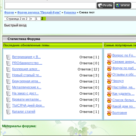
Форум
»
Форум ресурса "Продай-Купи"
»
Курилка
»
Снова тест
2
Страница
2
из
2
«
1
Статистика Форума
Последние обновленные темы
Самые популярные т
Вопрос по Fo...
Ветеринария у В...
Ответов [ 1 ]
Свежие анекд..
PROбанкротство ...
Ответов [ 0 ]
Форум по раб..
Коллекция алког...
Ответов [ 12 ]
Отзывы и обс..
Новый старый те...
Ответов [ 3 ]
Чихнул
Браузерная игра...
Ответов [ 1 ]
Металлические к...
Настойки, на...
Ответов [ 0 ]
На заказ с дост...
Ответов [ 0 ]
Как удалить ...
Кровати металли...
Ответов [ 0 ]
Список белых..
ТЫСЯЧА дней фор...
Ответов [ 7 ]
Какой дом по...
Каталог статей
Ответов [ 1 ]
Болтовня
Материалы форума: