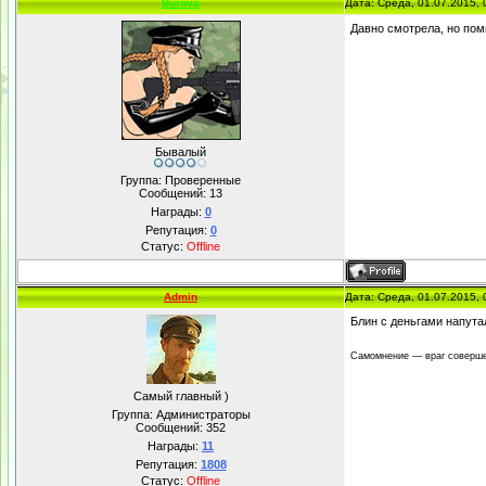
Burova
Дата: Среда, 01.07.2015,
Давно смотрела, но по
Бывалый
Группа: Проверенные
Сообщений:
13
Награды:
0
Репутация:
0
Статус:
Offline
Admin
Дата: Среда, 01.07.2015,
Блин с деньгами напутал
Самомнение — враг соверше
Самый главный )
Группа: Администраторы
Сообщений:
352
Награды:
11
Репутация:
1808
Статус:
Offline