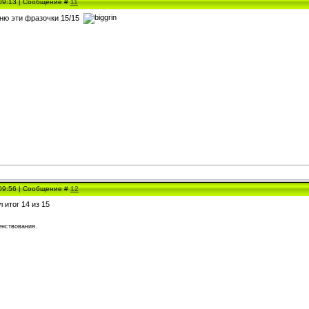
 09:13 | Сообщение #
11
мню эти фразочки 15/15
 09:56 | Сообщение #
12
 итог 14 из 15
нствования.