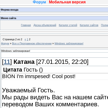
Форум
Мобильная версия
Форма входа
Меню сайта
Главная
Доска объявлений
Каталог статей
Каталог сайтов
Полн
Страница
2
из
2
«
1
2
Форум
»
Все о Програмном обеспечении
»
Windows заблокирован!
Windows заблокирован!
[
11
]
Катана
[27.01.2015, 22:20]
Цитата
Гость
(
)
BION I'm imrspesed! Cool post!
Уважаемый Гость.
Мы рады видеть Вас на нашем сайте
переводом Ваших комментариев.