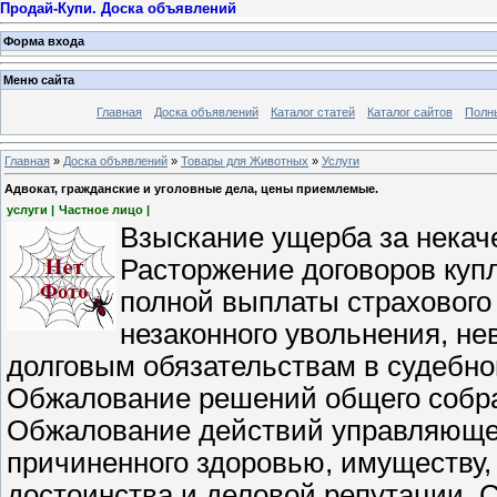
Продай-Купи. Доска объявлений
Форма входа
Меню сайта
Главная
Доска объявлений
Каталог статей
Каталог сайтов
Полн
Главная
»
Доска объявлений
»
Товары для Животных
»
Услуги
Адвокат, гражданские и уголовные дела, цены приемлемые.
услуги |
Частное лицо |
Взыскание ущерба за некаче
Расторжение договоров купл
полной выплаты страховог
незаконного увольнения, н
долговым обязательствам в судебно
Обжалование решений общего собра
Обжалование действий управляющей
причиненного здоровью, имуществу, 
достоинства и деловой репутации.