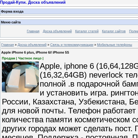
Продай-Купи. Доска объявлений
Форма входа
Меню сайта
Главная
Доска объявлений
Каталог статей
Каталог сайтов
Полн
Главная
»
Доска объявлений
»
Связь и телекоммуникации
»
Мобильные телефоны
Apple iPhone 6 plus, iPhone 6// iPhone 5S
Продам |
Частное лицо |
Apple, iphone 6 (16,64,128
(16,32,64GB) neverlock т
полной .в подарочной бам
и установить игра. рингт
России, Казахстана, Узбекистана, 
для новой почты. Телефон работает
количества памяти косметическом со
других городах может сделать пост. 
месяцев. Поддержка - постоянная. П