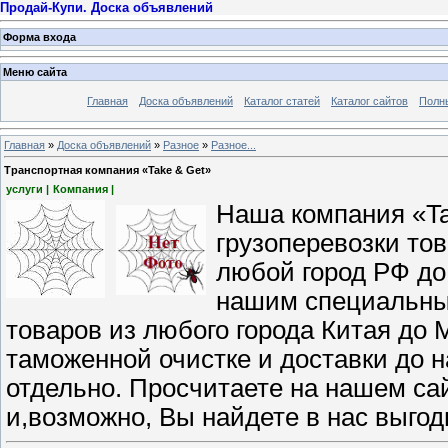
Продай-Купи. Доска объявлений
Форма входа
Меню сайта
Главная
Доска объявлений
Каталог статей
Каталог сайтов
Полн
Главная
»
Доска объявлений
»
Разное
»
Разное...
Транспортная компания «Take & Get»
услуги |
Компания |
Наша компания «Ta
грузоперевозки тов
любой город РФ до
нашим специальны
товаров из любого города Китая до М
таможенной очистке и доставки до 
отдельно. Просчитаете на нашем са
и,возможно, Вы найдете в нас выгод