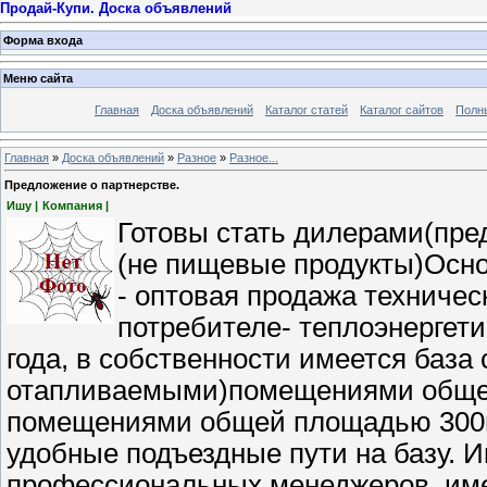
Продай-Купи. Доска объявлений
Форма входа
Меню сайта
Главная
Доска объявлений
Каталог статей
Каталог сайтов
Полн
Главная
»
Доска объявлений
»
Разное
»
Разное...
Предложение о партнерстве.
Ишу |
Компания |
Готовы стать дилерами(пре
(не пищевые продукты)Осно
- оптовая продажа техниче
потребителе- теплоэнергети
года, в собственности имеется база
отапливаемыми)помещениями обще
помещениями общей площадью 300м2.
удобные подъездные пути на базу. 
профессиональных менеджеров, имее