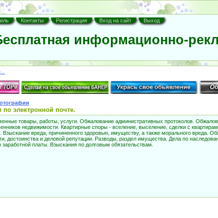
иль
Контакты
Регистрация
Вход на сайт
Выход
есплатная информационно-рекл
..
отографии
 по электронной почте.
венные товары, работы, услуги. Обжалование административных протоколов. Обжало
енников недвижимости. Квартирные споры - вселение, выселение, сделки с квартира
. Взыскание вреда, причиненного здоровью, имуществу, а также морального вреда. О
ти, достоинства и деловой репутации. Разводы, раздел имущества. Дела по наследов
 заработной платы. Взыскания по долговым обязательствам.