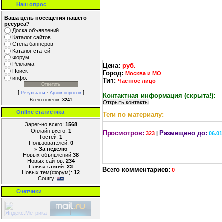
Наш опрос
Ваша цель посещения нашего
ресурса?
Доска объявлений
Каталог сайтов
Стена баннеров
Каталог статей
Форум
Реклама
Цена:
руб.
Поиск
Город:
Москва и МО
инфо.
Тип:
Частное лицо
[
·
]
Результаты
Архив опросов
Контактная информация (скрыта!):
Всего ответов:
3241
Online cтатистика
Теги по материалу:
Зарег-но всего:
1568
Онлайн всего:
1
Просмотров:
Размещено до:
323
|
06.0
Гостей:
1
Пользователей:
0
За неделю
»
Новых объявлений:
38
Новых сайтов:
234
Новых статей:
23
Всего комментариев:
0
Новых тем(форум):
12
Coutry:
Счетчики