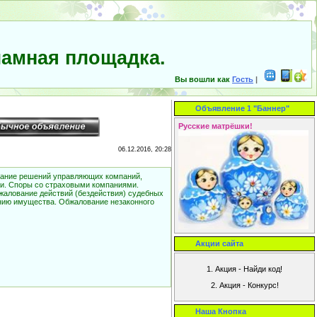
амная площадка.
Вы вошли как
Гость
|
Объявление 1 "Баннер"
Русские матрёшки!
06.12.2016, 20:28
вание решений управляющих компаний,
ми. Споры со страховыми компаниями.
бжалование действий (бездействия) судебных
анию имущества. Обжалование незаконного
Акции сайта
Наша Кнопка