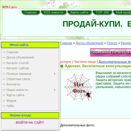
5078
-й день.
Главная
RSS новости
Карта сайта
TOP-100
Мой проф
ПРОДАЙ-КУПИ.
Б
Главная
>
Доска объявлений
>
Разное
>
Разное.
Меню сайта
Главная
Доска объявлений
услуги | Частное лицо |
Дополнительные ф
Каталог статей
Адвокат, бесплатные консультации
Каталог сайтов
Взыскания за некачест
Полные правила
общих собраний собств
Обратная связь
Защита авторских прав
приставов. Защита чес
Контакты
увольнения, невыплаты
Наши новости
Карта cайта
Форум
ЧаВо
Форма входа
ВОЙТИ НА САЙТ!
Дополнительные фото: