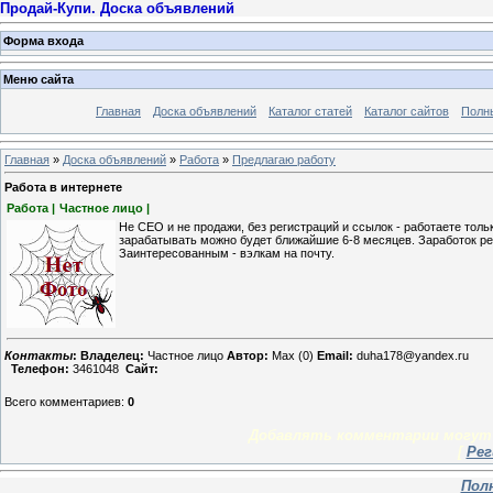
Продай-Купи. Доска объявлений
Форма входа
Меню сайта
Главная
Доска объявлений
Каталог статей
Каталог сайтов
Полн
Главная
»
Доска объявлений
»
Работа
»
Предлагаю работу
Работа в интернете
Работа |
Частное лицо |
Не СЕО и не продажи, без регистраций и ссылок - работаете толь
зарабатывать можно будет ближайшие 6-8 месяцев. Заработок реа
Заинтересованным - вэлкам на почту.
Контакты
:
Владелец:
Частное лицо
Автор:
Max (0)
Email:
duha178@yandex.ru
Телефон:
3461048
Сайт:
Всего комментариев
:
0
Добавлять комментарии могут 
[
Рег
Пол