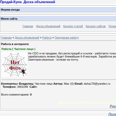
Продай-Купи. Доска объявлений
Форма входа
Меню сайта
Главная
Доска объявлений
Каталог статей
Каталог сайтов
Полн
Главная
»
Доска объявлений
»
Работа
»
Предлагаю работу
Работа в интернете
Работа |
Частное лицо |
Не СЕО и не продажи, без регистраций и ссылок - работаете толь
зарабатывать можно будет ближайшие 6-8 месяцев. Заработок реа
Заинтересованным - вэлкам на почту.
Контакты
:
Владелец:
Частное лицо
Автор:
Max (0)
Email:
duha178@yandex.ru
Телефон:
3461048
Сайт:
Всего комментариев
:
0
Добавлять комментарии могут 
[
Рег
Пол