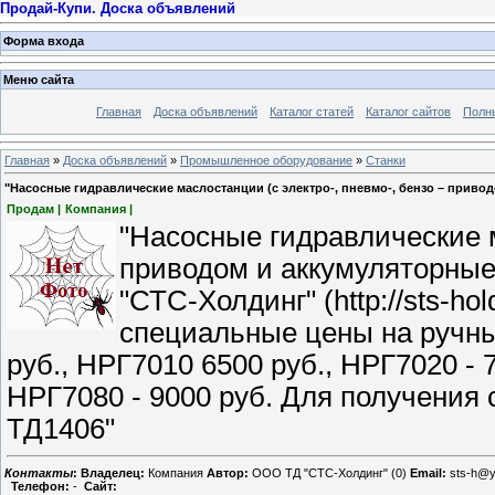
Продай-Купи. Доска объявлений
Форма входа
Меню сайта
Главная
Доска объявлений
Каталог статей
Каталог сайтов
Полн
Главная
»
Доска объявлений
»
Промышленное оборудование
»
Станки
"Насосные гидравлические маслостанции (с электро-, пневмо-, бензо – приво
Продам |
Компания |
"Насосные гидравлические м
приводом и аккумуляторные
"СТС-Холдинг" (http://sts-hol
специальные цены на ручны
руб., НРГ7010 6500 руб., НРГ7020 - 
НРГ7080 - 9000 руб. Для получения
ТД1406"
Контакты
:
Владелец:
Компания
Автор:
ООО ТД "СТС-Холдинг" (0)
Email:
sts-h@y
Телефон:
-
Сайт: