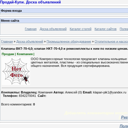
Продай-Купи. Доска объявлений
Форма входа
Меню сайта
Главная
Доска объявлений
Каталог статей
Каталог сайтов
Полн
Главная
»
Доска объявлений
»
Промышленное оборудование
»
Отопительное и насос
Клапаны ВКТ-70-4,0; клапан НКТ-70-4,0 и ремкомплекты к ним по низким ценам.
Продам |
Компания |
ООО Компрессорные технологии предлагает клапаны кольцевые НК
цветных металлов, пластины - из специальных высококачественны
общего назначения. Вся продукция сертифицирована.
Контакты
:
Владелец:
Компания
Автор:
Алексей (0)
Email:
klapan-pik1@yandex.ru
Телефон:
8342270041
Сайт:
Всего комментариев
:
0
Добавлять комментарии могут 
[
Рег
Пол