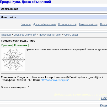
Продай-Купи. Доска объявлений
Форма входа
Меню сайта
Главная
Доска объявлений
Каталог статей
Каталог сайтов
Полн
Главная
»
Доска объявлений
»
Продукты питания
»
Соки, воды
продаем соки воды, пиво
Продам |
Компания |
Крупная оптовая компания занимается продажей соков, воды и п
Контакты
:
Владелец:
Компания
Автор:
Наталия (0)
Email:
opttrader_natali@mail.ru
Телефон:
89096985717
Сайт:
http://otlichnye-tseny.ru/
Всего комментариев
:
0
Добавлять комментарии могут 
[
Рег
Пол