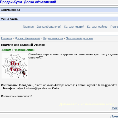
Продай-Купи. Доска объявлений
Форма входа
Меню сайта
Главная
Доска объявлений
Каталог статей
Каталог сайтов
Полн
Главная
»
Доска объявлений
»
Недвижимость
»
Земельный участок
Приму в дар садовый участок
Даром |
Частное лицо |
Cемейная пара примет в дар или за символическую плату садовы
съемной)))
Контакты
:
Владелец:
Частное лицо
Автор:
ольга (1)
Email:
alyonka-buka@yandex.
Телефон:
alyonka-buka@yandex.ru
Сайт:
Всего комментариев
:
0
Добавлять комментарии могут 
[
Рег
Пол