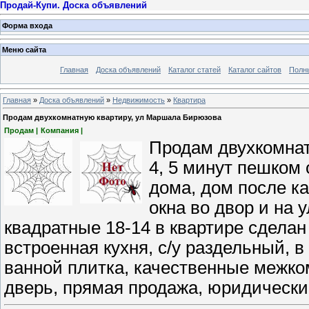
Продай-Купи. Доска объявлений
Форма входа
Меню сайта
Главная
Доска объявлений
Каталог статей
Каталог сайтов
Полн
Главная
»
Доска объявлений
»
Недвижимость
»
Квартира
Продам двухкомнатную квартиру, ул Маршала Бирюзова
Продам |
Компания |
Продам двухкомнат
4, 5 минут пешком 
дома, дом после ка
окна во двор и на 
квадратные 18-14 в квартире сделан
встроенная кухня, с/у раздельный, в
ванной плитка, качественные межко
дверь, прямая продажа, юридически 