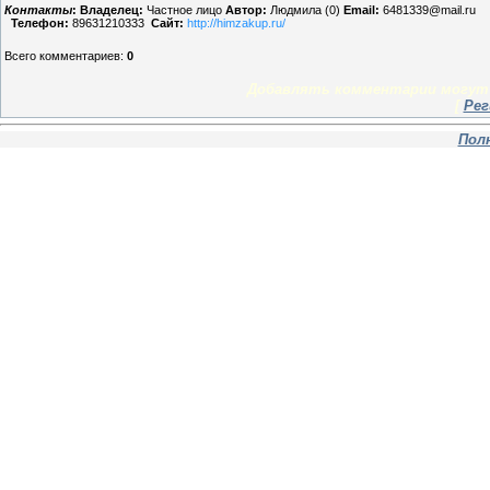
Контакты
:
Владелец:
Частное лицо
Автор:
Людмила (0)
Email:
6481339@mail.ru
Телефон:
89631210333
Сайт:
http://himzakup.ru/
Всего комментариев
:
0
Добавлять комментарии могут 
[
Рег
Пол