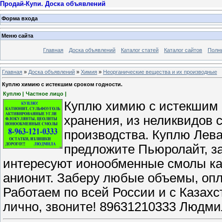
Продай-Купи. Доска объявлений
Форма входа
Меню сайта
Главная
Доска объявлений
Каталог статей
Каталог сайтов
Полн
Главная
»
Доска объявлений
»
Химия
»
Неорганические вещества и их производные
Куплю химию с истекшим сроком годности.
Куплю |
Частное лицо |
Куплю химию с истекшим с
хранения, из неликвидов
производства. Куплю Лева
предложите Пьюролайт, за
интересуют ионообменные смолы кат
анионит. Заберу любые объемы, оп
Работаем по всей России и с Казах
лично, звоните! 89631210333 Людми