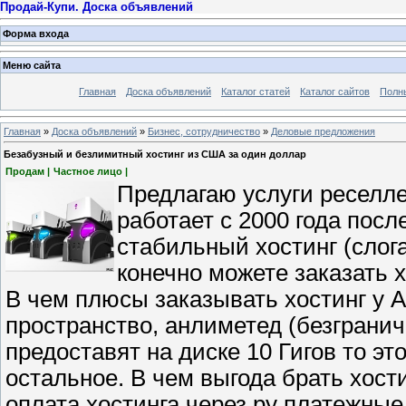
Продай-Купи. Доска объявлений
Форма входа
Меню сайта
Главная
Доска объявлений
Каталог статей
Каталог сайтов
Полн
Главная
»
Доска объявлений
»
Бизнес, сотрудничество
»
Деловые предложения
Безабузный и безлимитный хостинг из США за один доллар
Продам |
Частное лицо |
Предлагаю услуги реселл
работает с 2000 года посл
стабильный хостинг (слог
конечно можете заказать х
В чем плюсы заказывать хостинг у А
пространство, анлиметед (безграни
предоставят на диске 10 Гигов то эт
остальное. В чем выгода брать хост
оплата хостинга через ру платежны