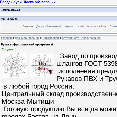
Продай-Купи. Доска объявлений
Форма входа
Меню сайта
Главная
Доска объявлений
Каталог статей
Каталог сайтов
Полн
Главная
»
Доска объявлений
»
Автомобили
»
Автозапчасти, оборудование
Рукав гофрированный прозрачный
Продам |
|
Завод по производ
шлангов ГОСТ 5398
исполнения предла
Рукавов ПВХ и Тру
в любой город России.
Центральный склад производственно
Москва-Мытищи.
Готовую продукцию Вы всегда може
городах Ростов-на-Дону