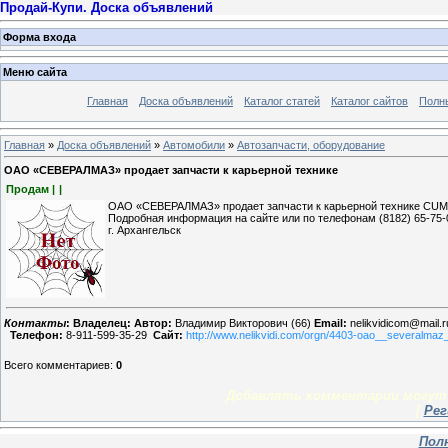
Продай-Купи. Доска объявлений
Форма входа
Меню сайта
Главная
Доска объявлений
Каталог статей
Каталог сайтов
Полн
Главная
»
Доска объявлений
»
Автомобили
»
Автозапчасти, оборудование
ОАО «СЕВЕРАЛМАЗ» продает запчасти к карьерной технике
Продам |
|
ОАО «СЕВЕРАЛМАЗ» продает запчасти к карьерной технике CU
Подробная информация на сайте или по телефонам (8182) 65-75-0
г. Архангельск
Контакты
:
Владелец:
Автор:
Владимир Викторович (66)
Email:
nelikvidicom@mail.r
Телефон:
8-911-599-35-29
Сайт:
http://www.nelikvidi.com/orgn/4403-oao__severalmaz_
Всего комментариев
:
0
Добавлять комментарии могут 
[
Рег
Пол