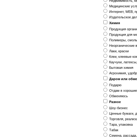
Недвижимость, к
Медицинские услу
Интернет, WEB, п
Издательское де
Химия
Продукция органи
Продукция для м
Полимеры, смол
Неорганические 
Лаки, краски
Клеи, клеевые к
Каучуки, латексы
Бытовая химия
Агрохимия, удоб
Даром или обм
Подарю
Отдам в хорошие
Обменяюсь
Разное
Шоу-бизнес
Ценные бумаги, д
Торговля, реализ
Тара, упаковка
Табак
Семена, рассада