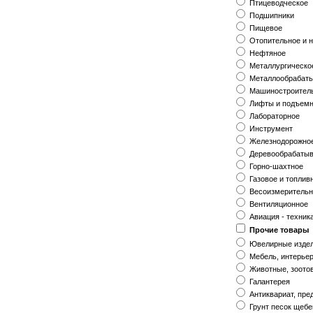
Птицеводческое
Подшипники
Пищевое
Отопительное и 
Нефтяное
Металлургическо
Металлообрабат
Машиностроител
Лифты и подъемн
Лабораторное
Инструмент
Железнодорожно
Деревообрабаты
Горно-шахтное
Газовое и топлив
Весоизмеритель
Вентиляционное
Авиация - техник
Прочие товары
Ювелирные изде
Мебель, интерье
Животные, зоото
Галантерея
Антиквариат, пре
Грунт песок щебе