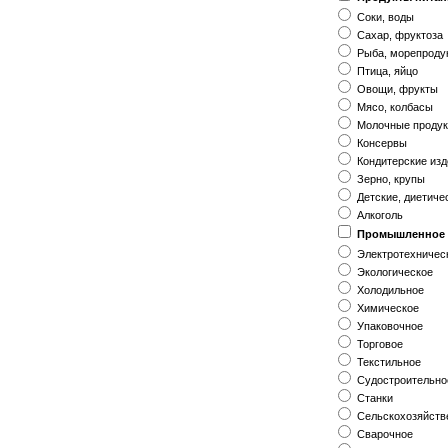
Соки, воды
Сахар, фруктоза
Рыба, морепроду
Птица, яйцо
Овощи, фрукты
Мясо, колбасы
Молочные проду
Консервы
Кондитерские из
Зерно, крупы
Детские, диетиче
Алкоголь
Промышленное 
Электротехничес
Экологическое
Холодильное
Химическое
Упаковочное
Торговое
Текстильное
Судостроительно
Станки
Сельскохозяйств
Сварочное