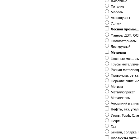
Животные
Питание
Мебель
Аксессуары
Услуги
Лесная промыш
Фанера, ДВП, ОС
Пиломатериалы
Лес круглый
Металлы
Цветные металл
Трубы металличе
Разная металлоп
Проволока, сетка
Нержавеющие и с
Метизы
Металлопрокат
Металлолом
Алюминий и спл
Нефть, газ, угол
Уголь, Торф, Сл
Нефть
Газ
Бензин, солярка,
Продукты питан