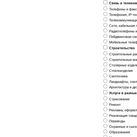
Связь и телеко
Телефоны и фак
Телефония, IP-т
Телекоммуникаци
Сети, кабельная 
Радиотелефоны и
Пейджинговая св
Мобильные теле
Строительство
Строительные ра
Строительные ма
Столярные издел
Стеклоизделия
Сантехника
Ландшафты, озе
Архитектура и ди
Услуги в разны
Страхование
Ремонт
Реклама, оформ
Реализация това
Переводы
Охранные и сыск
Образования