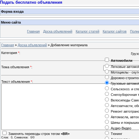
Подать бесплатно объявления
Форма входа
Меню сайта
Главная
Доска объявлений
Каталог статей
Каталог сайтов
Полн
Главная
»
Доска объявлений
» Добавление материала
Категория
*
:
Автомобили
Легковые автомо
Тема объявления
*
:
Мотоциклы - скут
Дорожно-строите
Текст объявления
*
:
Грузовые автомо
Сельскохоз. и сп
Снегоуборочная 
Велосипеды Сам
Автозапчасти, о
Ремонт автотран
Автомасла, авто
Шины и покрышк
Аудио-Видео
Тюнинг
Заменять переводы строк тегом
<BR>
Слов:
0
, Символов:
0/0