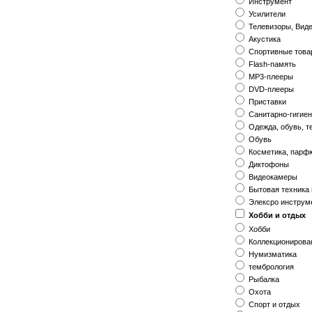
Инструмент
Усилители
Телевизоры, Вид
Акустика
Спортивные тов
Flash-память
MP3-плееры
DVD-плееры
Приставки
Санитарно-гигие
Одежда, обувь, т
Обувь
Косметика, пар
Диктофоны
Видеокамеры
Бытовая техника 
Элексро инструм
Хобби и отдых
Хобби
Коллекционирова
Нумизматика
тембрология
Рыбалка
Охота
Спорт и отдых