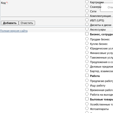
Картриджи
Код
*
:
Сканеры
Сети
Комплектующие
ИБП (UPS)
Дискеты и диски
Аксессуары
Полная версия сайта
Бизнес, сотруд
Продам бизнес
Куплю бизнес
Юридические усл
Финансовые услу
Таможенные усл
Предложения о с
Деловые предло
Бартер, взаимоз
Работа
Предлагаю работ
Ищу работу
Временная работ
Работа на выход
Бытовые товар
Хозяйственные т
Фотоаппараты